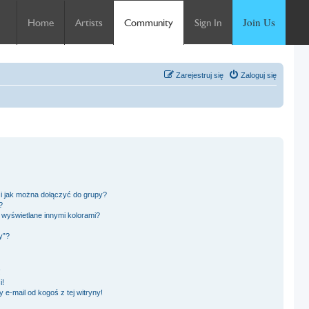
Join Us
Home
Artists
Community
Sign In
Zarejestruj się
Zaloguj się
 i jak można dołączyć do grupy?
?
wyświetlane innymi kolorami?
y”?
!
i!
e-mail od kogoś z tej witryny!