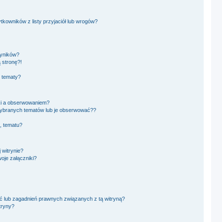
owników z listy przyjaciół lub wrogów?
wyników?
 stronę?!
i tematy?
ki a obserwowaniem?
ybranych tematów lub je obserwować??
, tematu?
 witrynie?
oje załączniki?
 lub zagadnień prawnych związanych z tą witryną?
tryny?