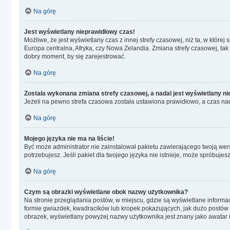
Na górę
Jest wyświetlany nieprawidłowy czas!
Możliwe, że jest wyświetlany czas z innej strefy czasowej, niż ta, w które
Europa centralna, Afryka, czy Nowa Zelandia. Zmiana strefy czasowej, tak
dobry moment, by się zarejestrować.
Na górę
Została wykonana zmiana strefy czasowej, a nadal jest wyświetlany n
Jeżeli na pewno strefa czasowa została ustawiona prawidłowo, a czas nad
Na górę
Mojego języka nie ma na liście!
Być może administrator nie zainstalował pakietu zawierającego twoją wers
potrzebujesz. Jeśli pakiet dla twojego języka nie istnieje, może spróbuje
Na górę
Czym są obrazki wyświetlane obok nazwy użytkownika?
Na stronie przeglądania postów, w miejscu, gdzie są wyświetlane informa
formie gwiazdek, kwadracików lub kropek pokazujących, jak dużo postów zo
obrazek, wyświetlany powyżej nazwy użytkownika jest znany jako awatar i