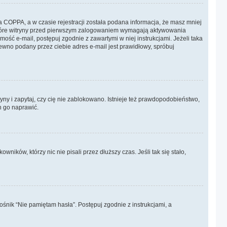
 COPPA, a w czasie rejestracji została podana informacja, że masz mniej
Niektóre witryny przed pierwszym zalogowaniem wymagają aktywowania
omość e-mail, postępuj zgodnie z zawartymi w niej instrukcjami. Jeżeli taka
ewno podany przez ciebie adres e-mail jest prawidłowy, spróbuj
yny i zapytaj, czy cię nie zablokowano. Istnieje też prawdopodobieństwo,
n go naprawić.
ików, którzy nic nie pisali przez dłuższy czas. Jeśli tak się stało,
śnik “Nie pamiętam hasła”. Postępuj zgodnie z instrukcjami, a