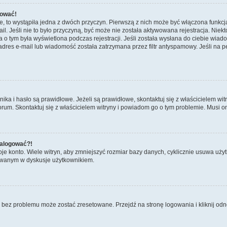
gować!
, to wystąpiła jedna z dwóch przyczyn. Pierwszą z nich może być włączona funkcja
ail. Jeśli nie to było przyczyną, być może nie została aktywowana rejestracja. 
cja o tym była wyświetlona podczas rejestracji. Jeśli została wysłana do ciebie wiad
dres e-mail lub wiadomość została zatrzymana przez filtr antyspamowy. Jeśli na p
 i hasło są prawidłowe. Jeżeli są prawidłowe, skontaktuj się z właścicielem witr
forum. Skontaktuj się z właścicielem witryny i powiadom go o tym problemie. Musi o
 zalogować?!
 konto. Wiele witryn, aby zmniejszyć rozmiar bazy danych, cyklicznie usuwa użytkown
żowanym w dyskusje użytkownikiem.
ez problemu może zostać zresetowane. Przejdź na stronę logowania i kliknij odno