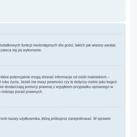
dodatkowych funkcji niedostępnych dla gości, takich jak własny awatar,
zaleca się jej wykonanie.
 które potencjalnie mogą zbierać informacje od osób małoletnich –
oku życia. Jeżeli nie masz pewności czy to dotyczy ciebie jako kogoś
ny nie dostarczają pomocy prawnej z wyjątkiem przypadku opisanego w
o rodzaju porad prawnych.
abronił nazwy użytkownika, którą próbujesz zarejestrować. W sprawie