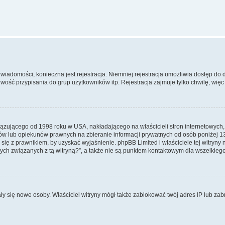
ć wiadomości, konieczna jest rejestracja. Niemniej rejestracja umożliwia dostęp do 
ość przypisania do grup użytkowników itp. Rejestracja zajmuje tylko chwilę, więc 
iązującego od 1998 roku w USA, nakładającego na właścicieli stron internetowych,
w lub opiekunów prawnych na zbieranie informacji prywatnych od osób poniżej 13 r
j się z prawnikiem, by uzyskać wyjaśnienie. phpBB Limited i właściciele tej witry
ch związanych z tą witryną?”, a także nie są punktem kontaktowym dla wszelkieg
owały się nowe osoby. Właściciel witryny mógł także zablokować twój adres IP lub z