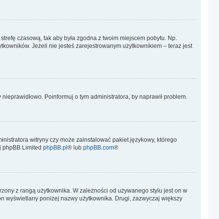
ień strefę czasową, tak aby była zgodna z twoim miejscem pobytu. Np.
tkowników. Jeżeli nie jesteś zarejestrowanym użytkownikiem – teraz jest
 nieprawidłowo. Poinformuj o tym administratora, by naprawił problem.
inistratora witryny czy może zainstalować pakiet językowy, którego
wej phpBB Limited
phpBB.pl
® lub
phpBB.com
®
arzony z rangą użytkownika. W zależności od używanego stylu jest on w
t on wyświetlany poniżej nazwy użytkownika. Drugi, zazwyczaj większy