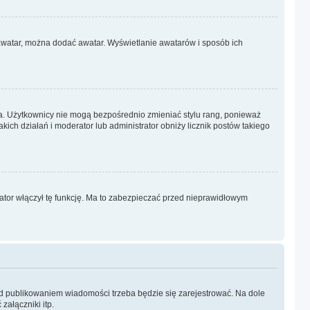
j awatar, można dodać awatar. Wyświetlanie awatarów i sposób ich
ra. Użytkownicy nie mogą bezpośrednio zmieniać stylu rang, ponieważ
takich działań i moderator lub administrator obniży licznik postów takiego
rator włączył tę funkcję. Ma to zabezpieczać przed nieprawidłowym
ed publikowaniem wiadomości trzeba będzie się zarejestrować. Na dole
ałączniki itp.