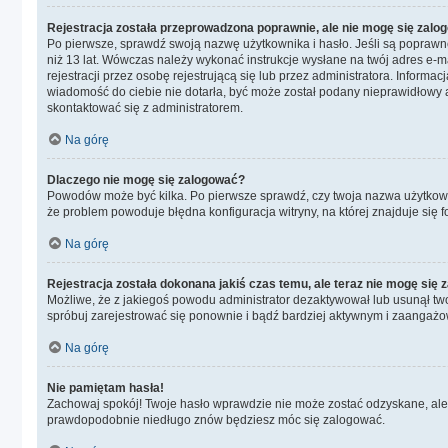
Rejestracja została przeprowadzona poprawnie, ale nie mogę się zalo
Po pierwsze, sprawdź swoją nazwę użytkownika i hasło. Jeśli są poprawne
niż 13 lat. Wówczas należy wykonać instrukcje wysłane na twój adres e-m
rejestracji przez osobę rejestrującą się lub przez administratora. Informa
wiadomość do ciebie nie dotarła, być może został podany nieprawidłowy a
skontaktować się z administratorem.
Na górę
Dlaczego nie mogę się zalogować?
Powodów może być kilka. Po pierwsze sprawdź, czy twoja nazwa użytkownika
że problem powoduje błędna konfiguracja witryny, na której znajduje się 
Na górę
Rejestracja została dokonana jakiś czas temu, ale teraz nie mogę się
Możliwe, że z jakiegoś powodu administrator dezaktywował lub usunął twoje
spróbuj zarejestrować się ponownie i bądź bardziej aktywnym i zaanga
Na górę
Nie pamiętam hasła!
Zachowaj spokój! Twoje hasło wprawdzie nie może zostać odzyskane, ale b
prawdopodobnie niedługo znów będziesz móc się zalogować.