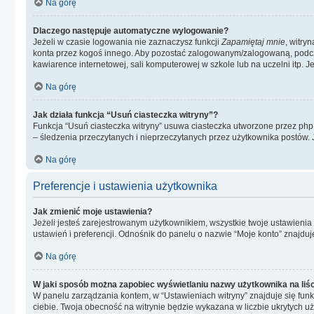
Na górę
Dlaczego następuje automatyczne wylogowanie?
Jeżeli w czasie logowania nie zaznaczysz funkcji
Zapamiętaj mnie
, witry
konta przez kogoś innego. Aby pozostać zalogowanym/zalogowaną, podc
kawiarence internetowej, sali komputerowej w szkole lub na uczelni itp. Jeśl
Na górę
Jak działa funkcja “Usuń ciasteczka witryny”?
Funkcja “Usuń ciasteczka witryny” usuwa ciasteczka utworzone przez phpBB
– śledzenia przeczytanych i nieprzeczytanych przez użytkownika postów
Na górę
Preferencje i ustawienia użytkownika
Jak zmienić moje ustawienia?
Jeżeli jesteś zarejestrowanym użytkownikiem, wszystkie twoje ustawieni
ustawień i preferencji. Odnośnik do panelu o nazwie “Moje konto” znajduje
Na górę
W jaki sposób można zapobiec wyświetlaniu nazwy użytkownika na liś
W panelu zarządzania kontem, w “Ustawieniach witryny” znajduje się fun
ciebie. Twoja obecność na witrynie będzie wykazana w liczbie ukrytych u