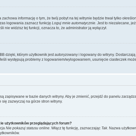
na zachowa informację o tym, że twój pobyt na tej witrynie będzie trwał tylko okre
zas logowania zaznacz funkcję
Loguj mnie automatycznie
. Jest to niezalecane, je
i nie widzisz tej funkcji, oznacza to, że administrator ją wyłączył.
 dzięki, którym użytkownik jest autoryzowany i logowany do witryny. Dostarczają o
. Jeśli występują problemy z logowaniem/wylogowaniem, usunięcie ciasteczek mo
a są zapisywane w bazie danych witryny. Aby je zmienić, przejdź do panelu zarz
 się zazwyczaj na górze stron witryny.
cie użytkowników przeglądających forum?
kcja
Nie pokazuj statusu online
. Włącz tę funkcję, zaznaczając
Tak
. Nazwa użytkown
żytkowników.