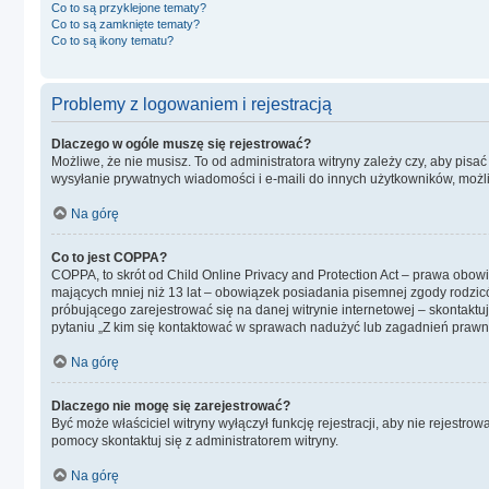
Co to są przyklejone tematy?
Co to są zamknięte tematy?
Co to są ikony tematu?
Problemy z logowaniem i rejestracją
Dlaczego w ogóle muszę się rejestrować?
Możliwe, że nie musisz. To od administratora witryny zależy czy, aby pisa
wysyłanie prywatnych wiadomości i e-maili do innych użytkowników, możliw
Na górę
Co to jest COPPA?
COPPA, to skrót od Child Online Privacy and Protection Act – prawa obow
mających mniej niż 13 lat – obowiązek posiadania pisemnej zgody rodzicó
próbującego zarejestrować się na danej witrynie internetowej – skontaktu
pytaniu „Z kim się kontaktować w sprawach nadużyć lub zagadnień prawny
Na górę
Dlaczego nie mogę się zarejestrować?
Być może właściciel witryny wyłączył funkcję rejestracji, aby nie rejestr
pomocy skontaktuj się z administratorem witryny.
Na górę