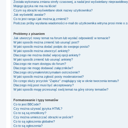
Została wykonana zmiana strefy czasowej, a nadal jest wyświetlany nieprawidłowy
Mojego języka nie ma na liście!
Czym są obrazki wyświetlane obok nazwy użytkownika?
Jak wyświetlić awatar?
Co to jest ranga i jak można ją zmienić?
Podczas próby wysłania wiadomości e-mail do użytkownika witryna prosi mnie o 
Problemy z pisaniem
Jak utworzyć nowy temat na forum lub wysłać odpowiedź w temacie?
W jaki sposób można zmienić lub usunąć post?
W jaki sposób można dodać podpis do swojego posta?
W jaki sposób można utworzyć ankietę?
Dlaczego nie można dodać więcej opcji ankiety?
W jaki sposób zmienić lub usunąć ankietę?
Dlaczego nie mam dostępu do forum?
Dlaczego nie mogę dodawać załączników?
Dlaczego otrzymałem/otrzymałam ostrzeżenie?
W jaki sposób można zgłosić posty moderatorowi?
Do czego służy przycisk “Zapisz” znajdujący się w oknie tworzenia tematu?
Dlaczego mój post musi być akceptowany?
W jaki sposób mogę przesunąć swój temat na górę strony tematów?
Formatowanie i typy tematów
Co to jest BBCode?
Czy można używać języka HTML?
Co to są są emotikony?
Czy można umieszczać obrazki w poście?
Co to są ogłoszenia globalne?
Co to są ogłoszenia?