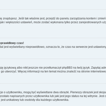
j się znajdujesz. Jeśli tak właśnie jest, przejdź do panelu zarządzania kontem i zm
 jak i większości ustawień, może zostać wykonana tylko przez zarejestrowanych uży
ieprawidłowy czas!
al jest wyświetlany nieprawidłowo, oznacza to, że czas na serwerze jest ustawiony
ję językową albo nikt jeszcze nie przetłumaczył phpBB3 na twój język. Zapytaj adm
sz go utworzyć. Więcej informacji na ten temat można znaleźć na stronie interneto
cje o użytkowniku, mogą być wyświetlane dwa obrazki. Pierwszy obrazek jest skoj
stało napisanych przez użytkownika lub jaki jest jego status na tej witrynie. Jes
 jest unikatowy lub osobisty dla każdego użytkownika.