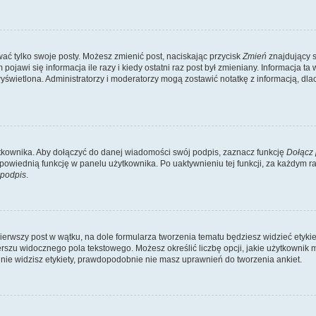
ać tylko swoje posty. Możesz zmienić post, naciskając przycisk
Zmień
znajdujący s
ojawi się informacja ile razy i kiedy ostatni raz post był zmieniany. Informacja ta w
e wyświetlona. Administratorzy i moderatorzy mogą zostawić notatkę z informacją, d
tkownika. Aby dołączyć do danej wiadomości swój podpis, zaznacz funkcję
Dołącz 
owiednią funkcję w panelu użytkownika. Po uaktywnieniu tej funkcji, za każdym
 podpis
.
erwszy post w wątku, na dole formularza tworzenia tematu będziesz widzieć etykietę
rszu widocznego pola tekstowego. Możesz określić liczbę opcji, jakie użytkownik 
nie widzisz etykiety, prawdopodobnie nie masz uprawnień do tworzenia ankiet.