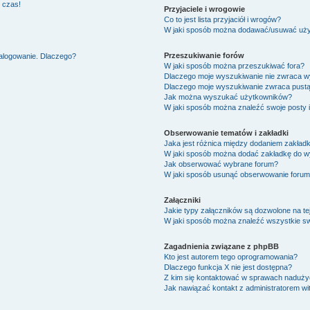
 czas!
Przyjaciele i wrogowie
Co to jest lista przyjaciół i wrogów?
W jaki sposób można dodawać/usuwać użytk
Przeszukiwanie forów
zalogowanie. Dlaczego?
W jaki sposób można przeszukiwać fora?
Dlaczego moje wyszukiwanie nie zwraca 
Dlaczego moje wyszukiwanie zwraca pustą
Jak można wyszukać użytkowników?
W jaki sposób można znaleźć swoje posty 
Obserwowanie tematów i zakładki
Jaka jest różnica między dodaniem zakład
W jaki sposób można dodać zakładkę do w
Jak obserwować wybrane forum?
W jaki sposób usunąć obserwowanie forum
Załączniki
Jakie typy załączników są dozwolone na tej
W jaki sposób można znaleźć wszystkie sw
Zagadnienia związane z phpBB
Kto jest autorem tego oprogramowania?
Dlaczego funkcja X nie jest dostępna?
Z kim się kontaktować w sprawach nadużyć
Jak nawiązać kontakt z administratorem wi