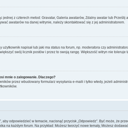
ąc jednej z czterech metod: Gravatar, Galeria awatarów, Zdalny awatar lub Prześli
żywać awatarów na danej witrynie, należy skontaktować się z jej administratorem.
użytkownik napisał lub jaki ma status na forum, np. moderatora czy administrato
zwiększyć swój licznik postów i przez to swoją rangę. Większość witryn nie toleruje 
osi mnie o zalogowanie. Dlaczego?
ników przez wbudowany formularz wysyłania e-maili i tylko wtedy, jeżeli administ
ytkowników.
”, aby odpowiedzieć w temacie, nacisnąć przycisk „Odpowiedz”. Być może, że prz
wnika na każdym forum. Na przykład: Możesz tworzyć nowe tematy, Możesz dodawać z