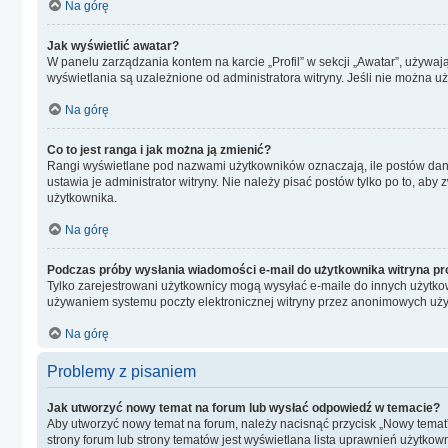
Na górę
Jak wyświetlić awatar?
W panelu zarządzania kontem na karcie „Profil” w sekcji „Awatar”, używaj
wyświetlania są uzależnione od administratora witryny. Jeśli nie można u
Na górę
Co to jest ranga i jak można ją zmienić?
Rangi wyświetlane pod nazwami użytkowników oznaczają, ile postów dany 
ustawia je administrator witryny. Nie należy pisać postów tylko po to, aby 
użytkownika.
Na górę
Podczas próby wysłania wiadomości e-mail do użytkownika witryna pr
Tylko zarejestrowani użytkownicy mogą wysyłać e-maile do innych użytkow
używaniem systemu poczty elektronicznej witryny przez anonimowych uż
Na górę
Problemy z pisaniem
Jak utworzyć nowy temat na forum lub wysłać odpowiedź w temacie?
Aby utworzyć nowy temat na forum, należy nacisnąć przycisk „Nowy temat
strony forum lub strony tematów jest wyświetlana lista uprawnień użytko