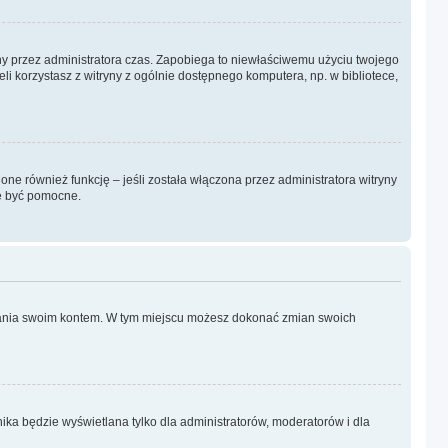
ślony przez administratora czas. Zapobiega to niewłaściwemu użyciu twojego
żeli korzystasz z witryny z ogólnie dostępnego komputera, np. w bibliotece,
ne również funkcję – jeśli została włączona przez administratora witryny
że być pomocne.
ądzania swoim kontem. W tym miejscu możesz dokonać zmian swoich
ika będzie wyświetlana tylko dla administratorów, moderatorów i dla