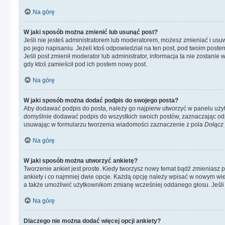
Na górę
W jaki sposób można zmienić lub usunąć post?
Jeśli nie jesteś administratorem lub moderatorem, możesz zmieniać i usuw
po jego napisaniu. Jeżeli ktoś odpowiedział na ten post, pod twoim postem p
Jeśli post zmienił moderator lub administrator, informacja ta nie zostani
gdy ktoś zamieścił pod ich postem nowy post.
Na górę
W jaki sposób można dodać podpis do swojego posta?
Aby dodawać podpis do posta, należy go najpierw utworzyć w panelu uży
domyślnie dodawać podpis do wszystkich swoich postów, zaznaczając odp
usuwając w formularzu tworzenia wiadomości zaznaczenie z pola
Dołącz
Na górę
W jaki sposób można utworzyć ankietę?
Tworzenie ankiet jest proste. Kiedy tworzysz nowy temat bądź zmieniasz pi
ankiety i co najmniej dwie opcje. Każdą opcję należy wpisać w nowym wie
a także umożliwić użytkownikom zmianę wcześniej oddanego głosu. Jeśli 
Na górę
Dlaczego nie można dodać więcej opcji ankiety?