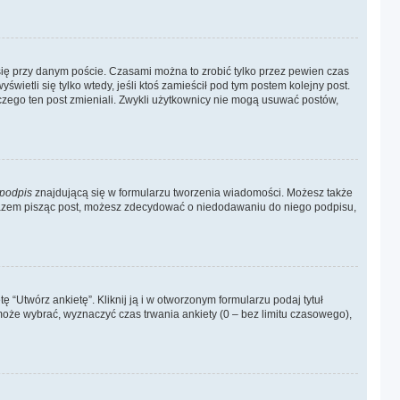
ię przy danym poście. Czasami można to zrobić tylko przez pewien czas
yświetli się tylko wtedy, jeśli ktoś zamieścił pod tym postem kolejny post.
laczego ten post zmieniali. Zwykli użytkownicy nie mogą usuwać postów,
podpis
znajdującą się w formularzu tworzenia wiadomości. Możesz także
 razem pisząc post, możesz zdecydować o niedodawaniu do niego podpisu,
 “Utwórz ankietę”. Kliknij ją i w otworzonym formularzu podaj tytuł
może wybrać, wyznaczyć czas trwania ankiety (0 – bez limitu czasowego),