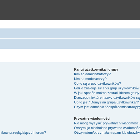
Rangi użytkownika i grupy
Kim są administratorzy?
Kim są moderatorzy?
Co to są grupy użytkowników?
Gdzie znajduje się spis grup użytkowników
W jaki sposób można zostać liderem grupy
Dlaczego niektóre nazwy użytkowników są 
Co to jest “Domyślna grupa użytkownika”?
Czym jest odnośnik “Zespół administracyjn
Prywatne wiadomości
Nie mogę wysyłać prywatnych wiadomości
Otrzymuję niechciane prywatne wiadomośc
wników przeglądających forum?
Otrzymałem/otrzymałam spam lub obraźliwy 