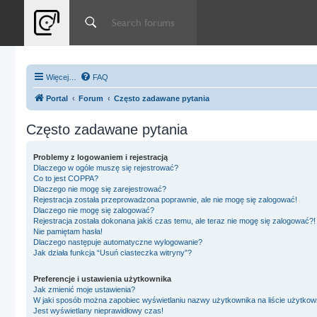
Więcej…
FAQ
Portal
Forum
Często zadawane pytania
Często zadawane pytania
Problemy z logowaniem i rejestracją
Dlaczego w ogóle muszę się rejestrować?
Co to jest COPPA?
Dlaczego nie mogę się zarejestrować?
Rejestracja została przeprowadzona poprawnie, ale nie mogę się zalogować!
Dlaczego nie mogę się zalogować?
Rejestracja została dokonana jakiś czas temu, ale teraz nie mogę się zalogować?!
Nie pamiętam hasła!
Dlaczego następuje automatyczne wylogowanie?
Jak działa funkcja “Usuń ciasteczka witryny”?
Preferencje i ustawienia użytkownika
Jak zmienić moje ustawienia?
W jaki sposób można zapobiec wyświetlaniu nazwy użytkownika na liście użytko
Jest wyświetlany nieprawidłowy czas!