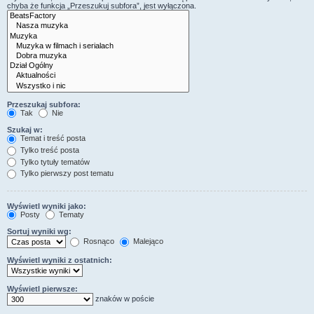
chyba że funkcja „Przeszukuj subfora”, jest wyłączona.
Przeszukaj subfora:
Tak
Nie
Szukaj w:
Temat i treść posta
Tylko treść posta
Tylko tytuły tematów
Tylko pierwszy post tematu
Wyświetl wyniki jako:
Posty
Tematy
Sortuj wyniki wg:
Rosnąco
Malejąco
Wyświetl wyniki z ostatnich:
Wyświetl pierwsze:
znaków w poście