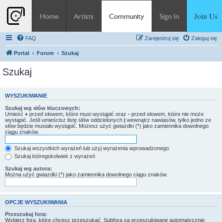
Join Us
Home
Artists
Community
Sign In
FAQ
Zarejestruj się
Zaloguj się
Portal
Forum
Szukaj
Szukaj
WYSZUKIWANIE
Szukaj wg słów kluczowych:
Umieść
+
przed słowem, które musi wystąpić oraz
-
przed słowem, które nie może
wystąpić. Jeśli umieścisz listę słów oddzielonych
|
wewnątrz nawiasów, tylko jedno ze
słów będzie musiało wystąpić. Możesz użyć gwiazdki (*) jako zamiennika dowolnego
ciągu znaków.
Szukaj wszystkich wyrażeń lub użyj wyrażenia wprowadzonego
Szukaj któregokolwiek z wyrażeń
Szukaj wg autora:
Można użyć gwiazdki (*) jako zamiennika dowolnego ciągu znaków.
OPCJE WYSZUKIWANIA
Przeszukaj fora:
Wybierz fora, które chcesz przeszukać. Subfora są przeszukiwane automatycznie,