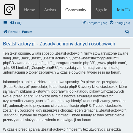
Join Us
Home
Artists
Community
Sign In
FAQ
Zarejestruj się
Zaloguj się
S
Portal
Forum
z
BeatsFactory.pl - Zasady ochrony danych osobowych
u
k
Ten tekst opisuje, w jaki sposób „BeatsFactory.pl” i firmy stowarzyszone zwane
dalej „my”, „nas”, „nasz”, „BeatsFactory.pl”, „https://beatsfactory.pl/forum” i
a
phpBB zwane dalej „oni”, „ich”, „oprogramowanie phpBB”, „www.phpbb.com”,
j
„phpBB Limited”, „Zespoły phpBB”, korzystają z informacji zwanymi dalej
„informacjami o tobie” zebranych w czasie dowolnej twojej sesji na forum.
Informacje o tobie są zbierane na dwa sposoby. Po pierwsze, przeglądanie
„BeatsFactory.pl” powoduje, że aplikacja phpBB tworzy kilka ciasteczek, które
są małymi plikami tekstowymi pobranymi do katalogu plików tymczasowych
twojej przeglądarki. Pierwsze dwa ciasteczka zawierają identyfikator
użytkownika zwany „user-id” i anonimowy identyfikator sesji zwany „session-
id”, automatycznie przyznane ci przez aplikację phpBB. Trzecie ciasteczko
zostanie utworzone, gdy przejrzysz chociaż jeden temat na „BeatsFactory.pl”.
Jest ono używane do zapisania informacji, które tematy zostały przez ciebie
przeczytane i służy do ułatwienia ci nawigacji na forum.
W czasie przeglądania „BeatsFactory.pl” możemy też utworzyć ciasteczka