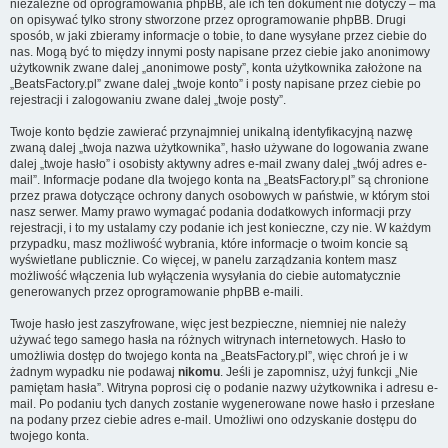
niezależne od oprogramowania phpBB, ale ich ten dokument nie dotyczy – ma
on opisywać tylko strony stworzone przez oprogramowanie phpBB. Drugi
sposób, w jaki zbieramy informacje o tobie, to dane wysyłane przez ciebie do
nas. Mogą być to między innymi posty napisane przez ciebie jako anonimowy
użytkownik zwane dalej „anonimowe posty”, konta użytkownika założone na
„BeatsFactory.pl” zwane dalej „twoje konto” i posty napisane przez ciebie po
rejestracji i zalogowaniu zwane dalej „twoje posty”.
Twoje konto będzie zawierać przynajmniej unikalną identyfikacyjną nazwę
zwaną dalej „twoja nazwa użytkownika”, hasło używane do logowania zwane
dalej „twoje hasło” i osobisty aktywny adres e-mail zwany dalej „twój adres e-
mail”. Informacje podane dla twojego konta na „BeatsFactory.pl” są chronione
przez prawa dotyczące ochrony danych osobowych w państwie, w którym stoi
nasz serwer. Mamy prawo wymagać podania dodatkowych informacji przy
rejestracji, i to my ustalamy czy podanie ich jest konieczne, czy nie. W każdym
przypadku, masz możliwość wybrania, które informacje o twoim koncie są
wyświetlane publicznie. Co więcej, w panelu zarządzania kontem masz
możliwość włączenia lub wyłączenia wysyłania do ciebie automatycznie
generowanych przez oprogramowanie phpBB e-maili.
Twoje hasło jest zaszyfrowane, więc jest bezpieczne, niemniej nie należy
używać tego samego hasła na różnych witrynach internetowych. Hasło to
umożliwia dostęp do twojego konta na „BeatsFactory.pl”, więc chroń je i w
żadnym wypadku nie podawaj
nikomu
. Jeśli je zapomnisz, użyj funkcji „Nie
pamiętam hasła”. Witryna poprosi cię o podanie nazwy użytkownika i adresu e-
mail. Po podaniu tych danych zostanie wygenerowane nowe hasło i przesłane
na podany przez ciebie adres e-mail. Umożliwi ono odzyskanie dostępu do
twojego konta.