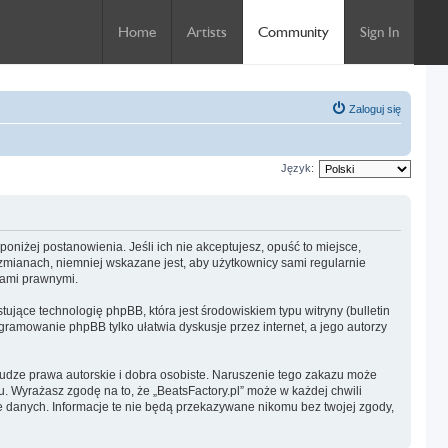
Home
Artists
Community
Sign In
Zaloguj się
Język:
e poniżej postanowienia. Jeśli ich nie akceptujesz, opuść to miejsce,
 zmianach, niemniej wskazane jest, aby użytkownicy sami regularnie
jami prawnymi.
ujące technologię phpBB, która jest środowiskiem typu witryny (bulletin
gramowanie phpBB tylko ułatwia dyskusje przez internet, a jego autorzy
udze prawa autorskie i dobra osobiste. Naruszenie tego zakazu może
 Wyrażasz zgodę na to, że „BeatsFactory.pl” może w każdej chwili
e danych. Informacje te nie będą przekazywane nikomu bez twojej zgody,