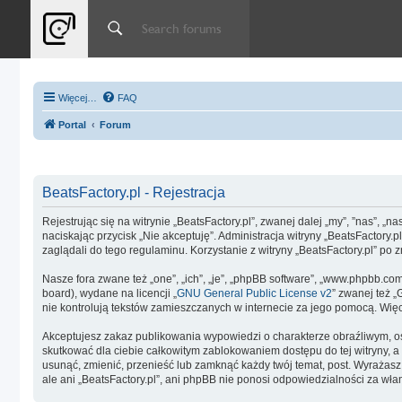
Więcej…
FAQ
Portal
Forum
BeatsFactory.pl - Rejestracja
Rejestrując się na witrynie „BeatsFactory.pl”, zwanej dalej „my”, ”nas”, „n
naciskając przycisk „Nie akceptuję”. Administracja witryny „BeatsFactor
zaglądali do tego regulaminu. Korzystanie z witryny „BeatsFactory.pl” 
Nasze fora zwane też „one”, „ich”, „je”, „phpBB software”, „www.phpbb.co
board), wydane na licencji „
GNU General Public License v2
” zwanej też 
nie kontrolują tekstów zamieszczanych w internecie za jego pomocą. Wię
Akceptujesz zakaz publikowania wypowiedzi o charakterze obraźliwym, o
skutkować dla ciebie całkowitym zablokowaniem dostępu do tej witryny, 
usunąć, zmienić, przenieść lub zamknąć każdy twój temat, post. Wyrażas
ale ani „BeatsFactory.pl”, ani phpBB nie ponosi odpowiedzialności za wł