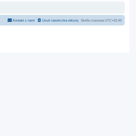
Kontakt z nami
Usuń ciasteczka witryny
Strefa czasowa
UTC+02:00