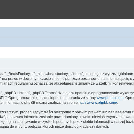
asza”, „BeatsFactory.pl”, „https://beatsfactory.pl/forum”, akceptujesz wyszczególnion
y.pl” ma prawo w dowolnym czasie zmienić poniższe postanowienia, informując cię o
po zmianach regulaminu oznacza, że akceptujesz te zmiany ze wszelkimi konsekwenc
m”, „phpBB Limited”, „phpBB Teams” działają w oparciu o oprogramowanie wykorzyst
„GPL”. Oprogramowanie jest dostępne do pobrania ze strony
www.phpbb.com
. Opro
cej informacji o phpBB można znaleźć na stronie
https://www.phpbb.com/
.
szczerczym, propagującym treści niezgodne z polskim prawem lub naruszającym c
a twój dostawca internetu zostanie powiadomiony o twoim niewłaściwym zachowaniu.
z zgodę na zapisywanie wszystkich podanych przez ciebie informacji w naszej bazi
amania do witryny, podczas których może dojść do kradzieży danych.