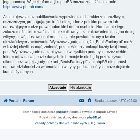
jego pomocą. Więcej informacji o phpBB można znaleźć na stronie
https://www.phpbb.com/
.
Akceptujesz zakaz publikowania wypowiedzi o charakterze obraźliwym,
oszczerczym, propagującym treści niezgodne z polskim prawem lub
naruszającym cudze prawa autorskie i dobra osobiste. Naruszenie tego
zakazu może skutkować dla ciebie całkowitym zablokowaniem dostępu do tej
witryny, a twój dostawca internetu zostanie powiadomiony o twoim
niewłaściwym zachowaniu. Wyrażasz zgodę na to, że „BeatsFactory.pl” może
w każdej chwili usunąć, zmienić, przenieść lub zamknąć każdy twój temat,
post. Wyrażasz zgodę na zapisywanie wszystkich podanych przez ciebie
informacji w naszej bazie danych. Informacje te nie będą przekazywane
nikomu bez twojej zgody, ale ani „BeatsFactory.pl”, ani phpBB nie ponosi
odpowiedzialności za włamania do witryny, podczas których może dojść do
kradzieży danych.
Portal
Forum
Strefa czasowa
UTC+02:00
Technologię dostarcza
phpBB
® Forum Software © phpBB Limited
Polski pakiet językowy dostarcza
phpBB.pl
Zasady ochrony danych osobowych
|
Regulamin