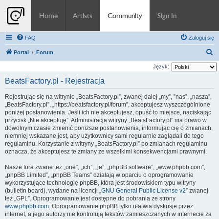
Home
Artists
Community
Sign In
FAQ
Zaloguj się
S
Portal
Forum
z
Język:
u
BeatsFactory.pl - Rejestracja
k
Rejestrując się na witrynie „BeatsFactory.pl”, zwanej dalej „my”, ”nas”, „nasza”,
a
„BeatsFactory.pl”, „https://beatsfactory.pl/forum”, akceptujesz wyszczególnione
j
poniżej postanowienia. Jeśli ich nie akceptujesz, opuść to miejsce, naciskając
przycisk „Nie akceptuję”. Administracja witryny „BeatsFactory.pl” ma prawo w
dowolnym czasie zmienić poniższe postanowienia, informując cię o zmianach,
niemniej wskazane jest, aby użytkownicy sami regularnie zaglądali do tego
regulaminu. Korzystanie z witryny „BeatsFactory.pl” po zmianach regulaminu
oznacza, że akceptujesz te zmiany ze wszelkimi konsekwencjami prawnymi.
Nasze fora zwane też „one”, „ich”, „je”, „phpBB software”, „www.phpbb.com”,
„phpBB Limited”, „phpBB Teams” działają w oparciu o oprogramowanie
wykorzystujące technologię phpBB, która jest środowiskiem typu witryny
(bulletin board), wydane na licencji „
GNU General Public License v2
” zwanej
też „GPL”. Oprogramowanie jest dostępne do pobrania ze strony
www.phpbb.com
. Oprogramowanie phpBB tylko ułatwia dyskusje przez
internet, a jego autorzy nie kontrolują tekstów zamieszczanych w internecie za