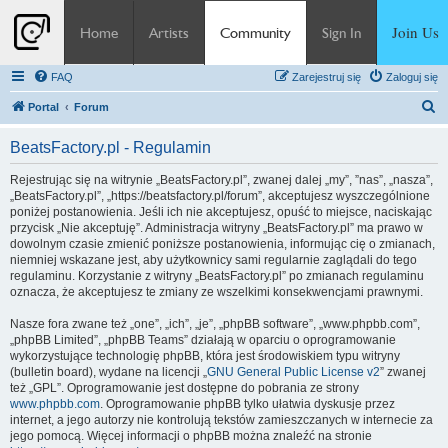
Join Us
Home
Artists
Community
Sign In
FAQ
Zarejestruj się
Zaloguj się
S
Portal
Forum
z
BeatsFactory.pl - Regulamin
u
k
Rejestrując się na witrynie „BeatsFactory.pl”, zwanej dalej „my”, ”nas”, „nasza”,
„BeatsFactory.pl”, „https://beatsfactory.pl/forum”, akceptujesz wyszczególnione
a
poniżej postanowienia. Jeśli ich nie akceptujesz, opuść to miejsce, naciskając
j
przycisk „Nie akceptuję”. Administracja witryny „BeatsFactory.pl” ma prawo w
dowolnym czasie zmienić poniższe postanowienia, informując cię o zmianach,
niemniej wskazane jest, aby użytkownicy sami regularnie zaglądali do tego
regulaminu. Korzystanie z witryny „BeatsFactory.pl” po zmianach regulaminu
oznacza, że akceptujesz te zmiany ze wszelkimi konsekwencjami prawnymi.
Nasze fora zwane też „one”, „ich”, „je”, „phpBB software”, „www.phpbb.com”,
„phpBB Limited”, „phpBB Teams” działają w oparciu o oprogramowanie
wykorzystujące technologię phpBB, która jest środowiskiem typu witryny
(bulletin board), wydane na licencji „
GNU General Public License v2
” zwanej
też „GPL”. Oprogramowanie jest dostępne do pobrania ze strony
www.phpbb.com
. Oprogramowanie phpBB tylko ułatwia dyskusje przez
internet, a jego autorzy nie kontrolują tekstów zamieszczanych w internecie za
jego pomocą. Więcej informacji o phpBB można znaleźć na stronie