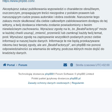
https://www.phpbb.com/
.
Akceptujesz zakaz publikowania wypowiedzi o charakterze obraźliwym,
oszczerczym, propagującym treści niezgodne z polskim prawem lub
naruszającym cudze prawa autorskie i dobra osobiste. Naruszenie tego
zakazu może skutkować dla ciebie całkowitym zablokowaniem dostępu do tej
witryny, a twój dostawca internetu zostanie powiadomiony o twoim
niewłaściwym zachowaniu. Wyrażasz zgodę na to, że „BeatsFactory.pl” może
w każdej chwili usunąć, zmienić, przenieść lub zamknąć każdy twój temat,
post. Wyrażasz zgodę na zapisywanie wszystkich podanych przez ciebie
informacji w naszej bazie danych. Informacje te nie będą przekazywane
nikomu bez twojej zgody, ale ani „BeatsFactory.pl”, ani phpBB nie ponosi
odpowiedzialności za włamania do witryny, podczas których może dojść do
kradzieży danych.
Portal
Forum
Strefa czasowa
UTC+02:00
Technologię dostarcza
phpBB
® Forum Software © phpBB Limited
Polski pakiet językowy dostarcza
phpBB.pl
Zasady ochrony danych osobowych
|
Regulamin