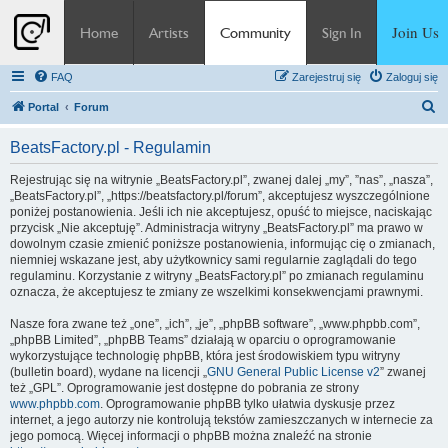
Join Us
Home
Artists
Community
Sign In
FAQ
Zarejestruj się
Zaloguj się
S
Portal
Forum
z
BeatsFactory.pl - Regulamin
u
k
Rejestrując się na witrynie „BeatsFactory.pl”, zwanej dalej „my”, ”nas”, „nasza”,
„BeatsFactory.pl”, „https://beatsfactory.pl/forum”, akceptujesz wyszczególnione
a
poniżej postanowienia. Jeśli ich nie akceptujesz, opuść to miejsce, naciskając
j
przycisk „Nie akceptuję”. Administracja witryny „BeatsFactory.pl” ma prawo w
dowolnym czasie zmienić poniższe postanowienia, informując cię o zmianach,
niemniej wskazane jest, aby użytkownicy sami regularnie zaglądali do tego
regulaminu. Korzystanie z witryny „BeatsFactory.pl” po zmianach regulaminu
oznacza, że akceptujesz te zmiany ze wszelkimi konsekwencjami prawnymi.
Nasze fora zwane też „one”, „ich”, „je”, „phpBB software”, „www.phpbb.com”,
„phpBB Limited”, „phpBB Teams” działają w oparciu o oprogramowanie
wykorzystujące technologię phpBB, która jest środowiskiem typu witryny
(bulletin board), wydane na licencji „
GNU General Public License v2
” zwanej
też „GPL”. Oprogramowanie jest dostępne do pobrania ze strony
www.phpbb.com
. Oprogramowanie phpBB tylko ułatwia dyskusje przez
internet, a jego autorzy nie kontrolują tekstów zamieszczanych w internecie za
jego pomocą. Więcej informacji o phpBB można znaleźć na stronie