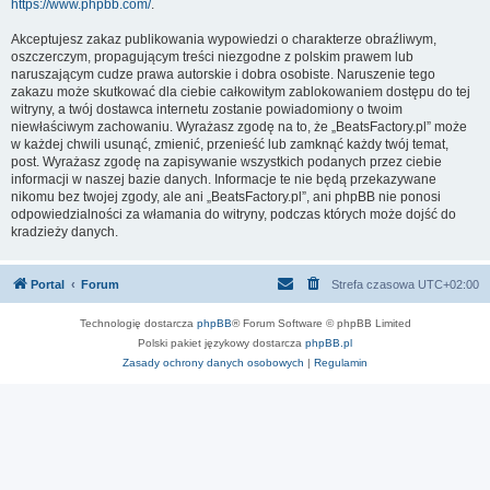
https://www.phpbb.com/
.
Akceptujesz zakaz publikowania wypowiedzi o charakterze obraźliwym,
oszczerczym, propagującym treści niezgodne z polskim prawem lub
naruszającym cudze prawa autorskie i dobra osobiste. Naruszenie tego
zakazu może skutkować dla ciebie całkowitym zablokowaniem dostępu do tej
witryny, a twój dostawca internetu zostanie powiadomiony o twoim
niewłaściwym zachowaniu. Wyrażasz zgodę na to, że „BeatsFactory.pl” może
w każdej chwili usunąć, zmienić, przenieść lub zamknąć każdy twój temat,
post. Wyrażasz zgodę na zapisywanie wszystkich podanych przez ciebie
informacji w naszej bazie danych. Informacje te nie będą przekazywane
nikomu bez twojej zgody, ale ani „BeatsFactory.pl”, ani phpBB nie ponosi
odpowiedzialności za włamania do witryny, podczas których może dojść do
kradzieży danych.
Portal
Forum
Strefa czasowa
UTC+02:00
Technologię dostarcza
phpBB
® Forum Software © phpBB Limited
Polski pakiet językowy dostarcza
phpBB.pl
Zasady ochrony danych osobowych
|
Regulamin