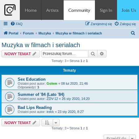
Join Us
Home
Artists
Community
Sign In
FAQ
Zarejestruj się
Zaloguj się
S
Portal
Forum
Muzyka
Muzyka w filmach i serialach
z
Muzyka w filmach i serialach
u
Szukaj
Wyszukiwanie z
NOWY TEMAT
k
Tematy: 3 • Strona
1
z
1
a
Tematy
j
Sex Education
Ostatni post autor:
Golem
«
08 lut 2020, 21:46
Odpowiedzi:
3
Summer of '84 (Lato '84)
Ostatni post autor:
ZDV-12
«
26 sty 2020, 14:20
Bad Lips Reading
Ostatni post autor:
irekk
«
23 sty 2020, 8:27
NOWY TEMAT
Tematy: 3 • Strona
1
z
1
Przejdź do