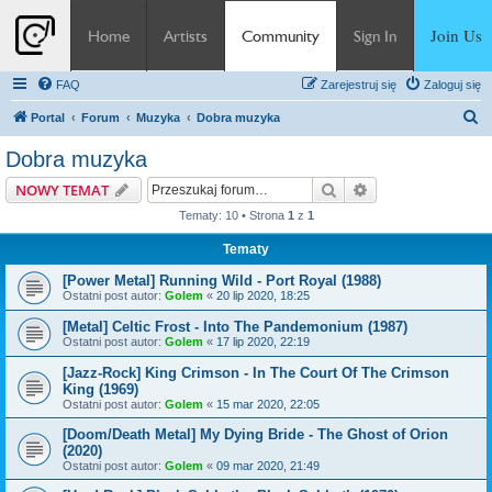
Join Us
Home
Artists
Community
Sign In
FAQ
Zarejestruj się
Zaloguj się
S
Portal
Forum
Muzyka
Dobra muzyka
z
Dobra muzyka
u
Szukaj
Wyszukiwanie z
NOWY TEMAT
k
Tematy: 10 • Strona
1
z
1
a
Tematy
j
[Power Metal] Running Wild - Port Royal (1988)
Ostatni post autor:
Golem
«
20 lip 2020, 18:25
[Metal] Celtic Frost - Into The Pandemonium (1987)
Ostatni post autor:
Golem
«
17 lip 2020, 22:19
[Jazz-Rock] King Crimson - In The Court Of The Crimson
King (1969)
Ostatni post autor:
Golem
«
15 mar 2020, 22:05
[Doom/Death Metal] My Dying Bride - The Ghost of Orion
(2020)
Ostatni post autor:
Golem
«
09 mar 2020, 21:49