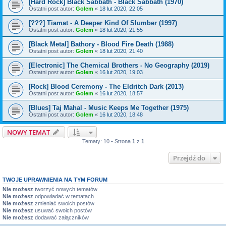
[Hard Rock] Black Sabbath - Black Sabbath (1970)
Ostatni post autor:
Golem
«
18 lut 2020, 22:05
[???] Tiamat - A Deeper Kind Of Slumber (1997)
Ostatni post autor:
Golem
«
18 lut 2020, 21:55
[Black Metal] Bathory - Blood Fire Death (1988)
Ostatni post autor:
Golem
«
18 lut 2020, 21:40
[Electronic] The Chemical Brothers - No Geography (2019)
Ostatni post autor:
Golem
«
16 lut 2020, 19:03
[Rock] Blood Ceremony - The Eldritch Dark (2013)
Ostatni post autor:
Golem
«
16 lut 2020, 18:57
[Blues] Taj Mahal - Music Keeps Me Together (1975)
Ostatni post autor:
Golem
«
16 lut 2020, 18:48
NOWY TEMAT
Tematy: 10 • Strona
1
z
1
Przejdź do
TWOJE UPRAWNIENIA NA TYM FORUM
Nie możesz
tworzyć nowych tematów
Nie możesz
odpowiadać w tematach
Nie możesz
zmieniać swoich postów
Nie możesz
usuwać swoich postów
Nie możesz
dodawać załączników