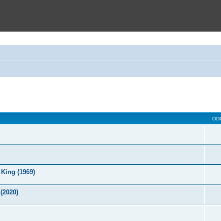
ie zaawansowane
OD
 King (1969)
(2020)