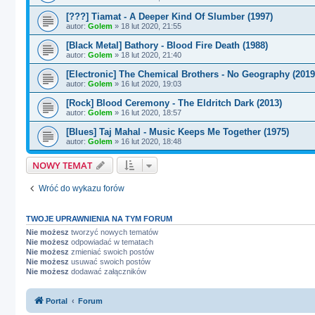
[???] Tiamat - A Deeper Kind Of Slumber (1997)
autor:
Golem
»
18 lut 2020, 21:55
[Black Metal] Bathory - Blood Fire Death (1988)
autor:
Golem
»
18 lut 2020, 21:40
[Electronic] The Chemical Brothers - No Geography (2019
autor:
Golem
»
16 lut 2020, 19:03
[Rock] Blood Ceremony - The Eldritch Dark (2013)
autor:
Golem
»
16 lut 2020, 18:57
[Blues] Taj Mahal - Music Keeps Me Together (1975)
autor:
Golem
»
16 lut 2020, 18:48
NOWY TEMAT
Wróć do wykazu forów
TWOJE UPRAWNIENIA NA TYM FORUM
Nie możesz
tworzyć nowych tematów
Nie możesz
odpowiadać w tematach
Nie możesz
zmieniać swoich postów
Nie możesz
usuwać swoich postów
Nie możesz
dodawać załączników
Portal
Forum