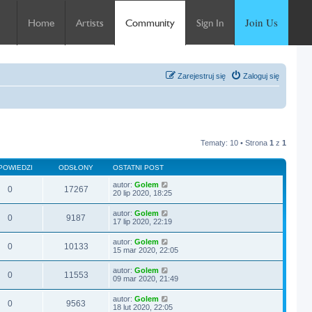
Join Us
Home
Artists
Community
Sign In
Zarejestruj się
Zaloguj się
Tematy: 10 • Strona
1
z
1
POWIEDZI
ODSŁONY
OSTATNI POST
autor:
Golem
0
17267
20 lip 2020, 18:25
autor:
Golem
0
9187
17 lip 2020, 22:19
autor:
Golem
0
10133
15 mar 2020, 22:05
autor:
Golem
0
11553
09 mar 2020, 21:49
autor:
Golem
0
9563
18 lut 2020, 22:05