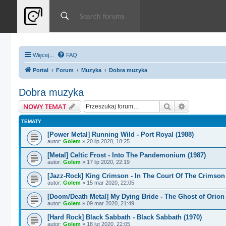
Więcej…
FAQ
Portal
Forum
Muzyka
Dobra muzyka
Dobra muzyka
Szukaj
Wyszukiwan
NOWY TEMAT
TEMATY
[Power Metal] Running Wild - Port Royal (1988)
autor:
Golem
»
20 lip 2020, 18:25
[Metal] Celtic Frost - Into The Pandemonium (1987)
autor:
Golem
»
17 lip 2020, 22:19
[Jazz-Rock] King Crimson - In The Court Of The Crimson
autor:
Golem
»
15 mar 2020, 22:05
[Doom/Death Metal] My Dying Bride - The Ghost of Orion 
autor:
Golem
»
09 mar 2020, 21:49
[Hard Rock] Black Sabbath - Black Sabbath (1970)
autor:
Golem
»
18 lut 2020, 22:05