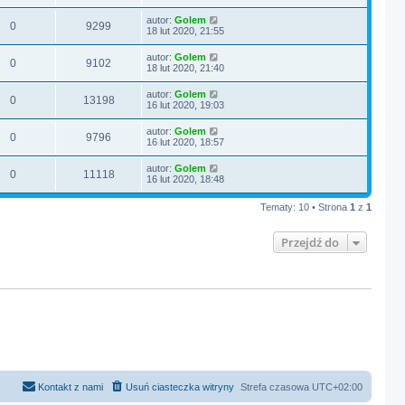
autor:
Golem
0
9299
18 lut 2020, 21:55
autor:
Golem
0
9102
18 lut 2020, 21:40
autor:
Golem
0
13198
16 lut 2020, 19:03
autor:
Golem
0
9796
16 lut 2020, 18:57
autor:
Golem
0
11118
16 lut 2020, 18:48
Tematy: 10 • Strona
1
z
1
Przejdź do
Kontakt z nami
Usuń ciasteczka witryny
Strefa czasowa
UTC+02:00