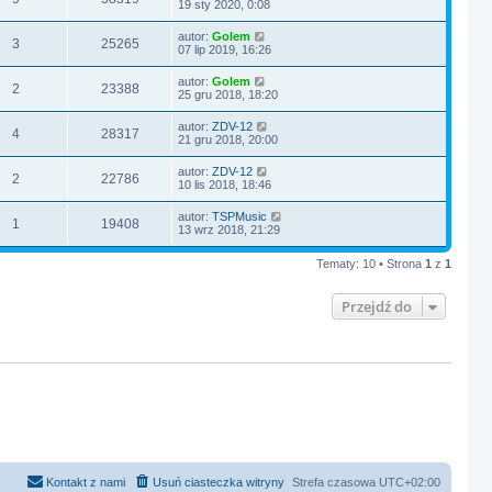
19 sty 2020, 0:08
autor:
Golem
3
25265
07 lip 2019, 16:26
autor:
Golem
2
23388
25 gru 2018, 18:20
autor:
ZDV-12
4
28317
21 gru 2018, 20:00
autor:
ZDV-12
2
22786
10 lis 2018, 18:46
autor:
TSPMusic
1
19408
13 wrz 2018, 21:29
Tematy: 10 • Strona
1
z
1
Przejdź do
Kontakt z nami
Usuń ciasteczka witryny
Strefa czasowa
UTC+02:00