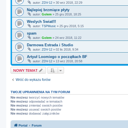
autor:
ZDV-12
»
30 wrz 2018, 22:29
Najlepiej brzmiące płyty
autor:
Golem
»
25 gru 2018, 18:25
Weslych Swiat!!!
autor:
TSPMusic
»
25 gru 2018, 5:15
spam
autor:
Golem
»
24 wrz 2018, 11:22
Darmowa Estrada i Studio
autor:
ZDV-12
»
02 lis 2018, 9:34
Artyuł Loomiego o początkach BF
autor:
ZDV-12
»
13 wrz 2018, 20:58
NOWY TEMAT
Wróć do wykazu forów
TWOJE UPRAWNIENIA NA TYM FORUM
Nie możesz
tworzyć nowych tematów
Nie możesz
odpowiadać w tematach
Nie możesz
zmieniać swoich postów
Nie możesz
usuwać swoich postów
Nie możesz
dodawać załączników
Portal
Forum