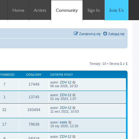
Join Us
Home
Artists
Community
Sign In
Zarejestruj się
Zaloguj się
Tematy: 10 • Strona
1
z
1
POWIEDZI
ODSŁONY
OSTATNI POST
autor:
ZDV-12
7
17449
06 sie 2026, 10:32
autor:
ZDV-12
1
13745
01 sty 2023, 1:07
autor:
ZDV-12
32
193494
11 wrz 2022, 10:53
autor:
irekk
17
79639
19 sty 2020, 12:26
autor:
ZDV-12
9
58319