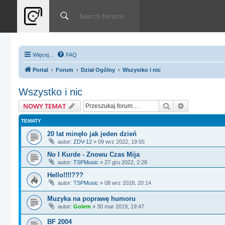
Więcej…
FAQ
Portal
Forum
Dział Ogólny
Wszystko i nic
Wszystko i nic
Szukaj
Wyszukiwan
NOWY TEMAT
TEMATY
20 lat minęło jak jeden dzień
autor:
ZDV-12
»
09 wrz 2022, 19:55
No I Kurde - Znowu Czas Mija
autor:
TSPMusic
»
27 gru 2022, 2:28
Hello!!!!???
autor:
TSPMusic
»
08 wrz 2018, 20:14
Muzyka na poprawę humoru
autor:
Golem
»
30 mar 2019, 19:47
BF 2004