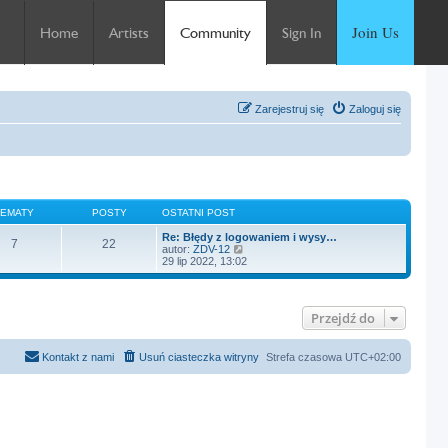
Join Us
Home
Artists
Community
Sign In
Zarejestruj się
Zaloguj się
TEMATY
POSTY
OSTATNI POST
Re: Błędy z logowaniem i wysy…
7
22
W
autor:
ZDV-12
y
29 lip 2022, 13:02
ś
w
i
e
Przejdź do
t
l
n
a
Kontakt z nami
Usuń ciasteczka witryny
Strefa czasowa
UTC+02:00
j
n
o
w
s
z
y