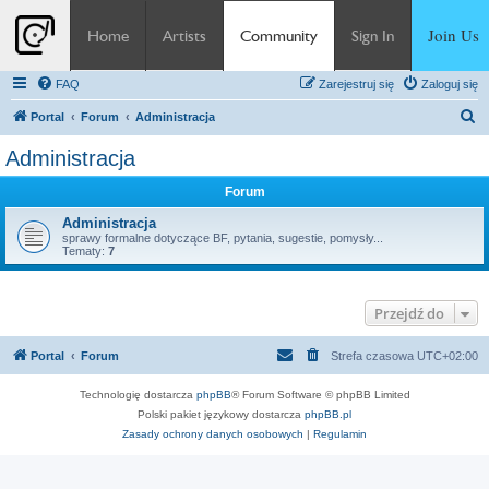
Join Us
Home
Artists
Community
Sign In
FAQ
Zarejestruj się
Zaloguj się
S
Portal
Forum
Administracja
z
Administracja
u
Forum
k
a
Administracja
sprawy formalne dotyczące BF, pytania, sugestie, pomysły...
j
Tematy:
7
Przejdź do
Portal
Forum
Strefa czasowa
UTC+02:00
Technologię dostarcza
phpBB
® Forum Software © phpBB Limited
Polski pakiet językowy dostarcza
phpBB.pl
Zasady ochrony danych osobowych
|
Regulamin