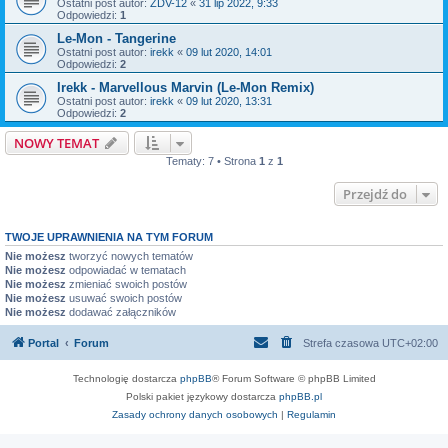
Ostatni post autor:
ZDV-12
«
31 lip 2022, 9:33
Odpowiedzi:
1
Le-Mon - Tangerine
Ostatni post autor:
irekk
«
09 lut 2020, 14:01
Odpowiedzi:
2
Irekk - Marvellous Marvin (Le-Mon Remix)
Ostatni post autor:
irekk
«
09 lut 2020, 13:31
Odpowiedzi:
2
NOWY TEMAT
Tematy: 7 • Strona
1
z
1
Przejdź do
TWOJE UPRAWNIENIA NA TYM FORUM
Nie możesz
tworzyć nowych tematów
Nie możesz
odpowiadać w tematach
Nie możesz
zmieniać swoich postów
Nie możesz
usuwać swoich postów
Nie możesz
dodawać załączników
Portal
Forum
Strefa czasowa
UTC+02:00
Technologię dostarcza
phpBB
® Forum Software © phpBB Limited
Polski pakiet językowy dostarcza
phpBB.pl
Zasady ochrony danych osobowych
|
Regulamin