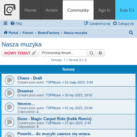
Join Us
Home
Artists
Community
Sign In
FAQ
Zarejestruj się
Zaloguj się
S
Portal
Forum
BeatsFactory
Nasza muzyka
z
Nasza muzyka
u
Szukaj
Wyszukiwanie z
NOWY TEMAT
k
Tematy: 7 • Strona
1
z
1
a
Tematy
j
Chaos - Draft
Ostatni post autor:
TSPMusic
«
01 maja 2023, 5:04
Dreamer
Ostatni post autor:
TSPMusic
«
20 sty 2023, 19:52
Hmmm...
Ostatni post autor:
TSPMusic
«
01 sty 2023, 23:46
Odpowiedzi:
2
Dune - Magic Carpet Ride (Irekk Remix)
Ostatni post autor:
TSPMusic
«
27 gru 2022, 2:43
Odpowiedzi:
5
Powrót... do muzyki zawsze się wraca.